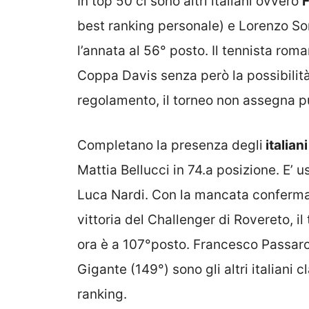
In top 50 ci sono altri italiani ovvero
F
best ranking personale) e Lorenzo S
l’annata al 56° posto. Il tennista ro
Coppa Davis senza però la possibilità 
regolamento, il torneo non assegna pun
Completano la presenza degli
italian
Mattia Bellucci in 74.a posizione. E’ u
Luca Nardi. Con la mancata conferma 
vittoria del Challenger di Rovereto, i
ora è a 107°posto. Francesco Passaro
Gigante (149°) sono gli altri italiani c
ranking.