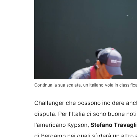
Continua la sua scalata, un italiano vola in classif
Challenger che possono incidere anche
disputa. Per l’Italia ci sono buone not
l’americano Kypson,
Stefano Travagl
di Bergamo nei quali sfiderà un altro 