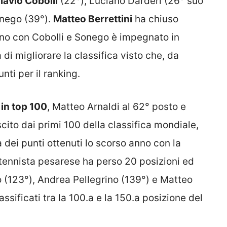
lavio Cobolli
(22°), Luciano Darderi (26° suo
onego (39°).
Matteo Berrettini
ha chiuso
mano con Cobolli e Sonego è impegnato in
di migliorare la classifica visto che, da
ti per il ranking.
i in top 100
, Matteo Arnaldi al 62° posto e
scito dai primi 100 della classifica mondiale,
dei punti ottenuti lo scorso anno con la
l tennista pesarese ha perso 20 posizioni ed
 (123°), Andrea Pellegrino (139°) e Matteo
lassificati tra la 100.a e la 150.a posizione del