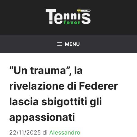
Vai
al
contenuto
MENU
“Un trauma”, la
rivelazione di Federer
lascia sbigottiti gli
appassionati
22/11/2025
di
Alessandro