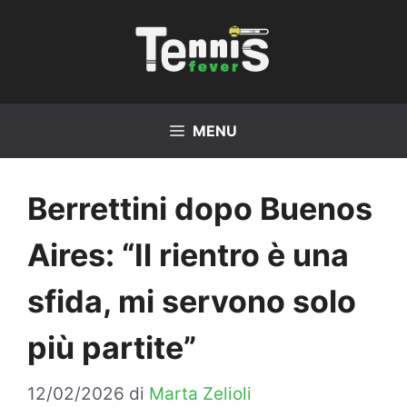
Vai
al
contenuto
MENU
Berrettini dopo Buenos
Aires: “Il rientro è una
sfida, mi servono solo
più partite”
12/02/2026
di
Marta Zelioli