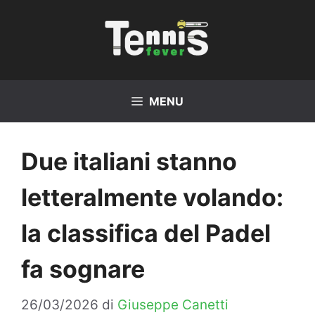
Vai
al
contenuto
MENU
Due italiani stanno
letteralmente volando:
la classifica del Padel
fa sognare
26/03/2026
di
Giuseppe Canetti