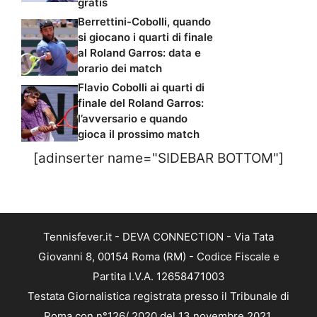
gratis
Berrettini-Cobolli, quando
si giocano i quarti di finale
al Roland Garros: data e
orario dei match
Flavio Cobolli ai quarti di
finale del Roland Garros:
l’avversario e quando
gioca il prossimo match
[adinserter name="SIDEBAR BOTTOM"]
Tennisfever.it - DEVA CONNECTION - Via Tata
Giovanni 8, 00154 Roma (RM) - Codice Fiscale e
Partita I.V.A. 12658471003
Testata Giornalistica registrata presso il Tribunale di
Roma con n°126/ 2020 del 13 novembre 2021.