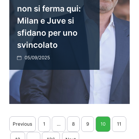
non si ferma qui:
Milan e Juve si
sfidano per uno
svincolato
05/09/2025
Previous
1
…
8
9
10
11