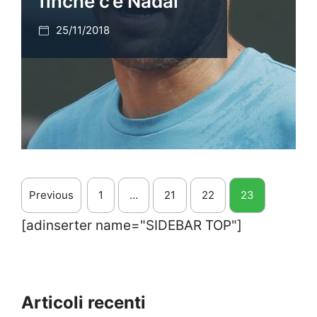
finché c’è Nadal”
25/11/2018
Previous
1
…
21
22
23
[adinserter name="SIDEBAR TOP"]
Articoli recenti