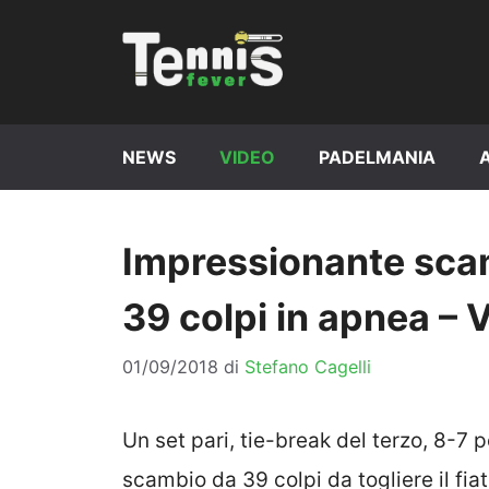
Vai
al
contenuto
NEWS
VIDEO
PADELMANIA
Impressionante sca
39 colpi in apnea – 
01/09/2018
di
Stefano Cagelli
Un set pari, tie-break del terzo, 8-7 p
scambio da 39 colpi da togliere il fia