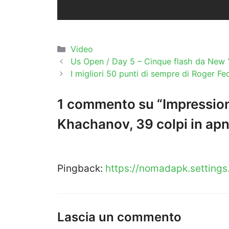
Categorie
Video
Us Open / Day 5 – Cinque flash da New 
I migliori 50 punti di sempre di Roger F
1 commento su “Impressio
Khachanov, 39 colpi in apn
Pingback:
https://nomadapk.setting
Lascia un commento