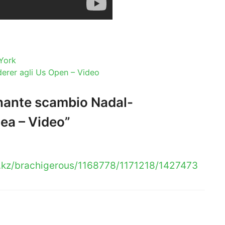
York
ederer agli Us Open – Video
nante scambio Nadal-
ea – Video”
s.kz/brachigerous/1168778/1171218/1427473