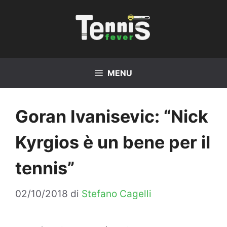
Vai
al
contenuto
MENU
Goran Ivanisevic: “Nick
Kyrgios è un bene per il
tennis”
02/10/2018
di
Stefano Cagelli