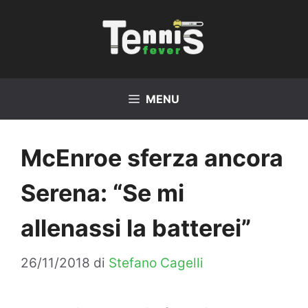
Vai
al
contenuto
MENU
McEnroe sferza ancora
Serena: “Se mi
allenassi la batterei”
26/11/2018
di
Stefano Cagelli