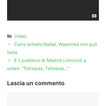
Categorie
Video
Carro armato Nadal, Wawrinka non può
nulla
E il pubblico di Madrid cominciò a
urlare: “Tsitsipas, Tsitsipas…”
Lascia un commento
Commento