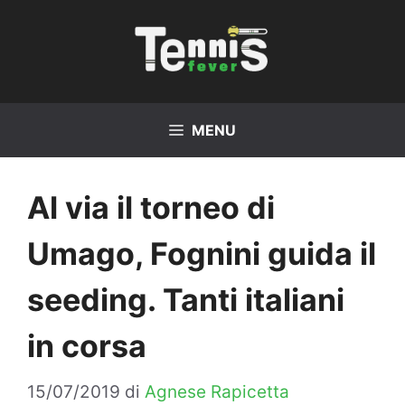
Vai
al
contenuto
MENU
Al via il torneo di
Umago, Fognini guida il
seeding. Tanti italiani
in corsa
15/07/2019
di
Agnese Rapicetta