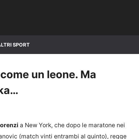
ALTRI SPORT
a come un leone. Ma
ka…
Lorenzi
a New York, che dopo le maratone nei
novic (match vinti entrambi al quinto), regge