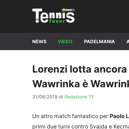
Vai
al
contenuto
NEWS
VIDEO
PADELMANIA
Lorenzi lotta ancor
Wawrinka è Wawrin
31/08/2019
di
Redazione TF
Un altro match fantastico per
Paolo 
primi due turni contro Svajda e Kecma