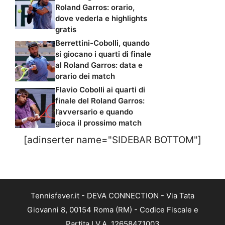
Roland Garros: orario,
dove vederla e highlights
gratis
Berrettini-Cobolli, quando
si giocano i quarti di finale
al Roland Garros: data e
orario dei match
Flavio Cobolli ai quarti di
finale del Roland Garros:
l’avversario e quando
gioca il prossimo match
[adinserter name="SIDEBAR BOTTOM"]
Tennisfever.it - DEVA CONNECTION - Via Tata
Giovanni 8, 00154 Roma (RM) - Codice Fiscale e
Partita I.V.A. 12658471003