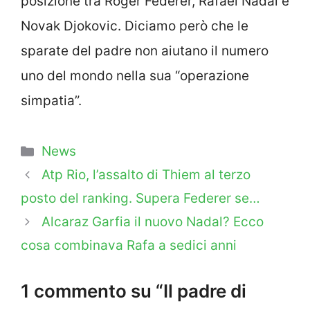
posizione tra Roger Federer, Rafael Nadal e
Novak Djokovic. Diciamo però che le
sparate del padre non aiutano il numero
uno del mondo nella sua “operazione
simpatia”.
Categorie
News
Atp Rio, l’assalto di Thiem al terzo
posto del ranking. Supera Federer se…
Alcaraz Garfia il nuovo Nadal? Ecco
cosa combinava Rafa a sedici anni
1 commento su “Il padre di