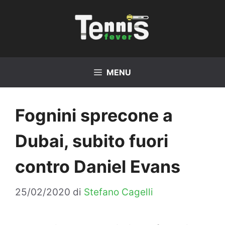
Vai
al
contenuto
MENU
Fognini sprecone a
Dubai, subito fuori
contro Daniel Evans
25/02/2020
di
Stefano Cagelli