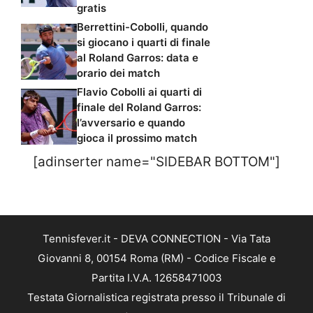
gratis
Berrettini-Cobolli, quando
si giocano i quarti di finale
al Roland Garros: data e
orario dei match
Flavio Cobolli ai quarti di
finale del Roland Garros:
l’avversario e quando
gioca il prossimo match
[adinserter name="SIDEBAR BOTTOM"]
Tennisfever.it - DEVA CONNECTION - Via Tata
Giovanni 8, 00154 Roma (RM) - Codice Fiscale e
Partita I.V.A. 12658471003
Testata Giornalistica registrata presso il Tribunale di