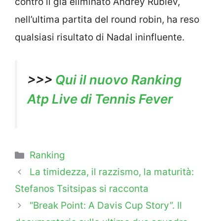
contro il già eliminato Andrey Rublev,
nell’ultima partita del round robin, ha reso
qualsiasi risultato di Nadal ininfluente.
>>>
Qui il nuovo Ranking
Atp Live di Tennis Fever
Categorie
Ranking
La timidezza, il razzismo, la maturità:
Stefanos Tsitsipas si racconta
“Break Point: A Davis Cup Story”. Il