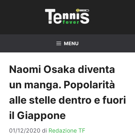
Vai
al
contenuto
MENU
Naomi Osaka diventa
un manga. Popolarità
alle stelle dentro e fuori
il Giappone
01/12/2020
di
Redazione TF