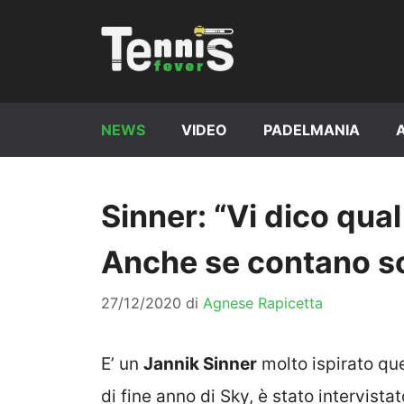
Vai
al
contenuto
NEWS
VIDEO
PADELMANIA
Sinner: “Vi dico qual
Anche se contano so
27/12/2020
di
Agnese Rapicetta
E’ un
Jannik Sinner
molto ispirato qu
di fine anno di Sky, è stato intervis