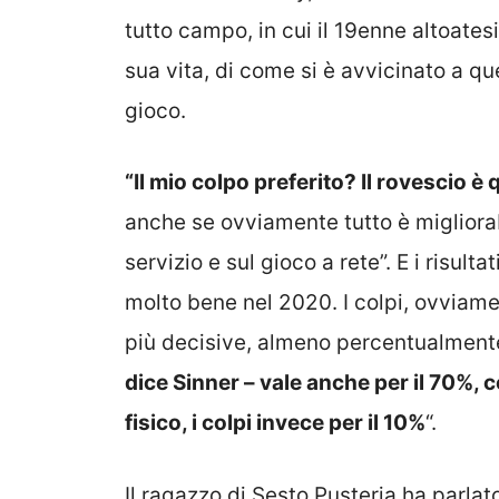
tutto campo, in cui il 19enne altoates
sua vita, di come si è avvicinato a qu
gioco.
“Il mio colpo preferito? Il rovescio 
anche se ovviamente tutto è migliora
servizio e sul gioco a rete”. E i risulta
molto bene nel 2020. I colpi, ovviam
più decisive, almeno percentualmente,
dice Sinner – vale anche per il 70%, con
fisico, i colpi invece per il 10%
“.
Il ragazzo di Sesto Pusteria ha parlato