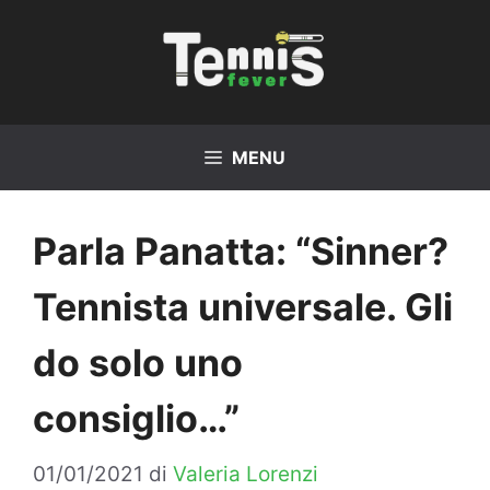
Vai
al
contenuto
MENU
Parla Panatta: “Sinner?
Tennista universale. Gli
do solo uno
consiglio…”
01/01/2021
di
Valeria Lorenzi