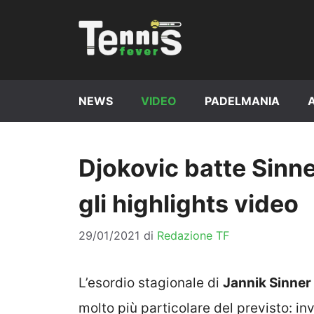
Vai
al
contenuto
NEWS
VIDEO
PADELMANIA
Djokovic batte Sinne
gli highlights video
29/01/2021
di
Redazione TF
L’esordio stagionale di
Jannik Sinner
molto più particolare del previsto: 