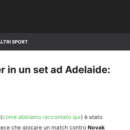
ALTRI SPORT
r in un set ad Adelaide:
(
come abbiamo raccontato qui
) è stato
invece che giocare un match contro
Novak