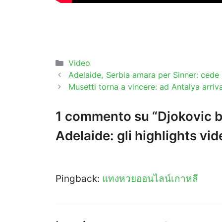
Categorie
Video
Adelaide, Serbia amara per Sinner: cede 
Musetti torna a vincere: ad Antalya arriv
1 commento su “Djokovic ba
Adelaide: gli highlights vid
Pingback:
แทงหวยออนไลน์เกาหลี