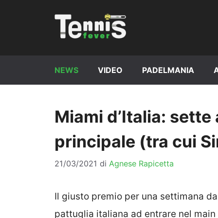
Vai
al
contenuto
NEWS
VIDEO
PADELMANIA
Miami d’Italia: sette
principale (tra cui S
21/03/2021
di
Agnese Rapicetta
Il giusto premio per una settimana da
pattuglia italiana ad entrare nel mai