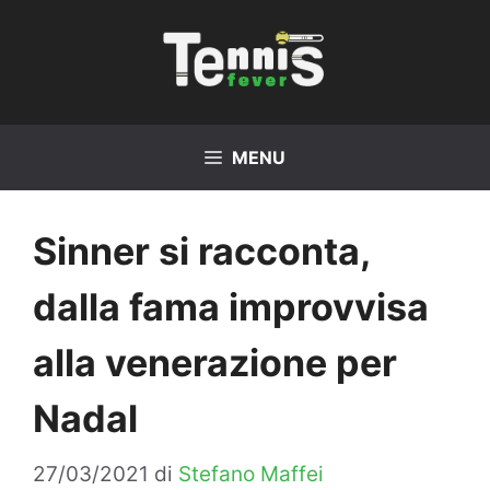
Vai
al
contenuto
MENU
Sinner si racconta,
dalla fama improvvisa
alla venerazione per
Nadal
27/03/2021
di
Stefano Maffei