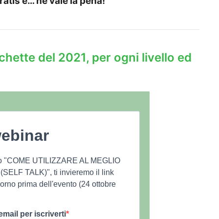
ratis e… ne vale la pena!
chette del 2021, per ogni livello ed