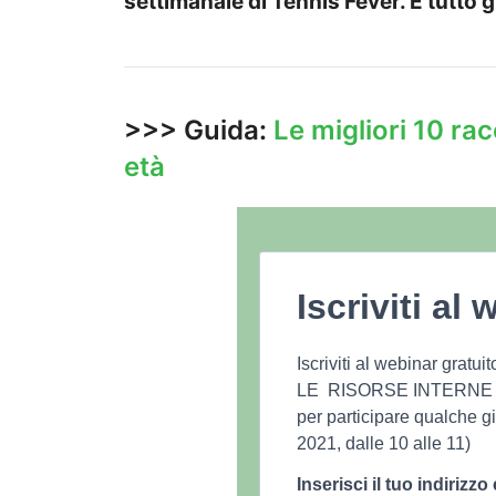
settimanale di Tennis Fever. È tutto g
>>> Guida:
Le migliori 10 rac
età