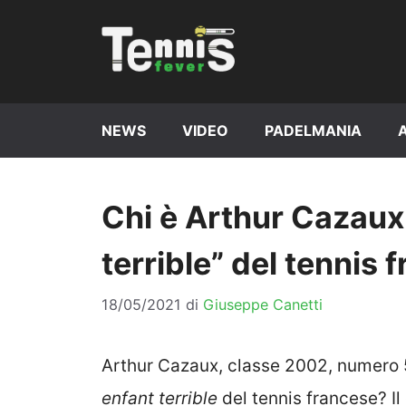
Vai
al
contenuto
NEWS
VIDEO
PADELMANIA
Chi è Arthur Cazaux,
terrible” del tennis 
18/05/2021
di
Giuseppe Canetti
Arthur Cazaux, classe 2002, numero 5
enfant terrible
del tennis francese? Il