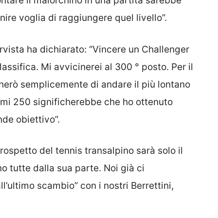
ontare il maiorchino in una partita sarebbe
ire voglia di raggiungere quel livello”.
tervista ha dichiarato: “Vincere un Challenger
lassifica. Mi avvicinerei al 300 ° posto. Per il
cherò semplicemente di andare il più lontano
primi 250 significherebbe che ho ottenuto
nde obiettivo”.
ospetto del tennis transalpino sarà solo il
no tutte dalla sua parte. Noi già ci
l’ultimo scambio” con i nostri Berrettini,