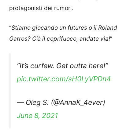
protagonisti dei rumori.
“
Stiamo giocando un futures o il Roland
Garros? C’è il coprifuoco, andate via!
”
“It’s curfew. Get outta here!”
pic.twitter.com/sH0LyVPDn4
— Oleg S. (@AnnaK_4ever)
June 8, 2021