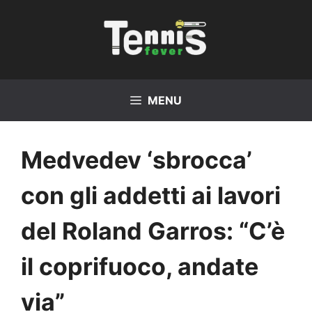
Vai
al
contenuto
MENU
Medvedev ‘sbrocca’
con gli addetti ai lavori
del Roland Garros: “C’è
il coprifuoco, andate
via”