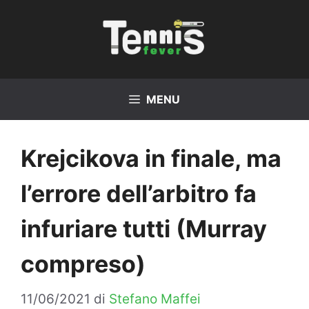
Vai
al
contenuto
MENU
Krejcikova in finale, ma
l’errore dell’arbitro fa
infuriare tutti (Murray
compreso)
11/06/2021
di
Stefano Maffei