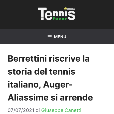
Vai
al
contenuto
MENU
Berrettini riscrive la
storia del tennis
italiano, Auger-
Aliassime si arrende
07/07/2021
di
Giuseppe Canetti