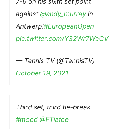
7-6 on his sixth set point
against
@andy_murray
in
Antwerp!
#EuropeanOpen
pic.twitter.com/Y32Wr7WaCV
— Tennis TV (@TennisTV)
October 19, 2021
Third set, third tie-break.
#mood
@FTiafoe