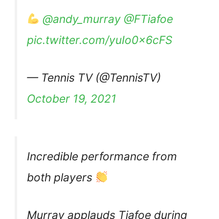
@andy_murray
@FTiafoe
pic.twitter.com/yuIo0x6cFS
— Tennis TV (@TennisTV)
October 19, 2021
Incredible performance from
both players
Murray applauds Tiafoe during