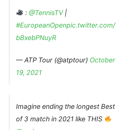
:
@TennisTV
|
#EuropeanOpen
pic.twitter.com/
bBxebPNuyR
— ATP Tour (@atptour)
October
19, 2021
Imagine ending the longest Best
of 3 match in 2021 like THIS