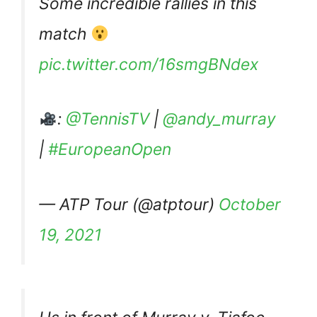
Some incredible rallies in this
match
pic.twitter.com/16smgBNdex
:
@TennisTV
|
@andy_murray
|
#EuropeanOpen
— ATP Tour (@atptour)
October
19, 2021