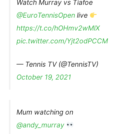
Watch Murray vs Tiafoe
@EuroTennisOpen
live
https://t.co/hOHmv2wMlX
pic.twitter.com/Yjt2odPCCM
— Tennis TV (@TennisTV)
October 19, 2021
Mum watching on
@andy_murray