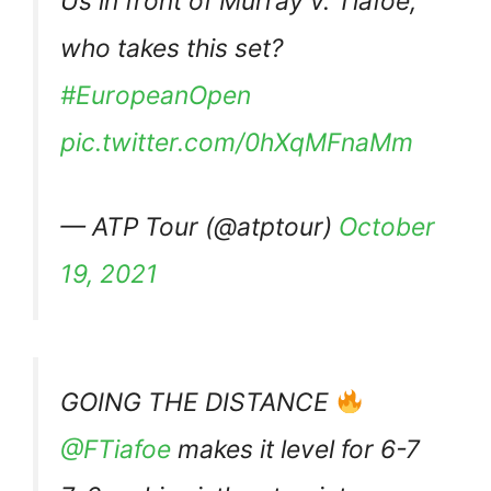
Us in front of Murray v. Tiafoe,
who takes this set?
#EuropeanOpen
pic.twitter.com/0hXqMFnaMm
— ATP Tour (@atptour)
October
19, 2021
GOING THE DISTANCE
@FTiafoe
makes it level for 6-7