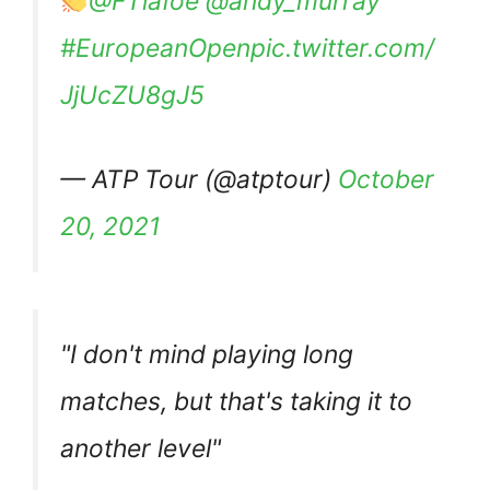
@FTiafoe
@andy_murray
#EuropeanOpen
pic.twitter.com/
JjUcZU8gJ5
— ATP Tour (@atptour)
October
20, 2021
"I don't mind playing long
matches, but that's taking it to
another level"