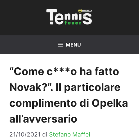
Vai
al
contenuto
MENU
“Come c***o ha fatto
Novak?”. Il particolare
complimento di Opelka
all’avversario
21/10/2021
di
Stefano Maffei