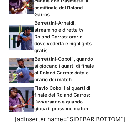
canale che trasmette la
semifinale del Roland
Garros
Berrettini-Arnaldi,
streaming e diretta tv
Roland Garros: orario,
dove vederla e highlights
gratis
Berrettini-Cobolli, quando
si giocano i quarti di finale
al Roland Garros: data e
orario dei match
Flavio Cobolli ai quarti di
finale del Roland Garros:
l’avversario e quando
gioca il prossimo match
[adinserter name="SIDEBAR BOTTOM"]