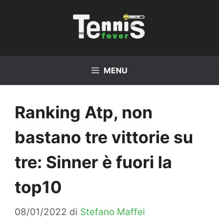
Vai
al
contenuto
MENU
Ranking Atp, non
bastano tre vittorie su
tre: Sinner è fuori la
top10
08/01/2022
di
Stefano Maffei