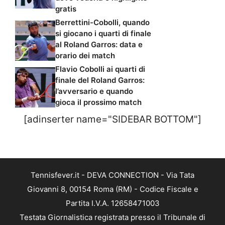
gratis
Berrettini-Cobolli, quando
si giocano i quarti di finale
al Roland Garros: data e
orario dei match
Flavio Cobolli ai quarti di
finale del Roland Garros:
l’avversario e quando
gioca il prossimo match
[adinserter name="SIDEBAR BOTTOM"]
Tennisfever.it - DEVA CONNECTION - Via Tata
Giovanni 8, 00154 Roma (RM) - Codice Fiscale e
Partita I.V.A. 12658471003
Testata Giornalistica registrata presso il Tribunale di