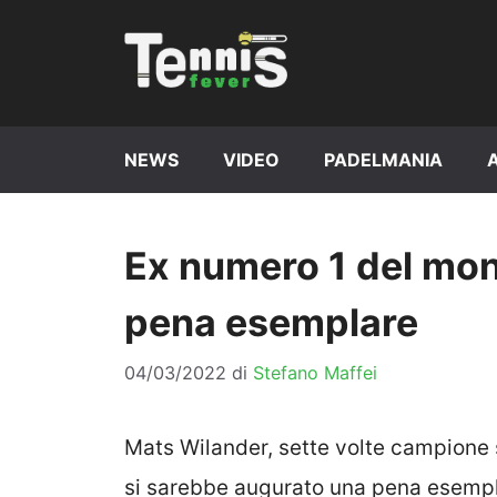
Vai
al
contenuto
NEWS
VIDEO
PADELMANIA
Ex numero 1 del mon
pena esemplare
04/03/2022
di
Stefano Maffei
Mats Wilander, sette volte campione 
si sarebbe augurato una pena esempla