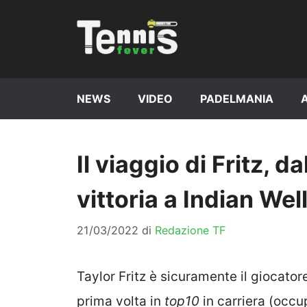
Vai
al
contenuto
NEWS
VIDEO
PADELMANIA
Il viaggio di Fritz, da
vittoria a Indian Wel
21/03/2022
di
Redazione TF
Taylor Fritz è sicuramente il giocator
prima volta in
top10
in carriera (occu