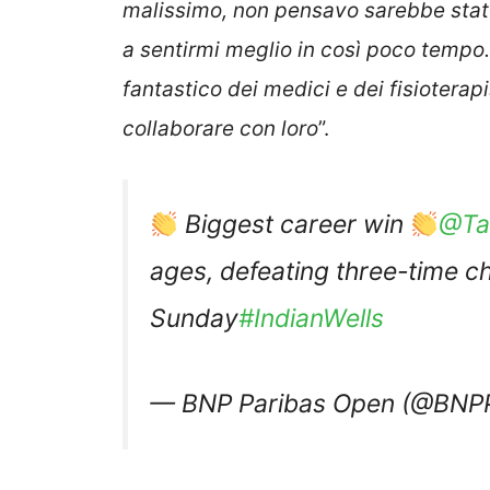
malissimo, non pensavo sarebbe stato
a sentirmi meglio in così poco tempo.
fantastico dei medici e dei fisioterap
collaborare con loro
”.
Biggest career win
@Tay
ages, defeating three-time c
Sunday
#IndianWells
— BNP Paribas Open (@BN