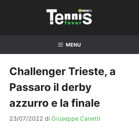
Vai
al
contenuto
MENU
Challenger Trieste, a
Passaro il derby
azzurro e la finale
23/07/2022
di
Giuseppe Canetti