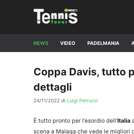
Vai
al
contenuto
NEWS
VIDEO
PADELMANIA
Coppa Davis, tutto pr
dettagli
24/11/2022
di
Luigi Petrucci
È tutto pronto per l’esordio dell’
Italia
a
scena a Malaga che vede le migliori 