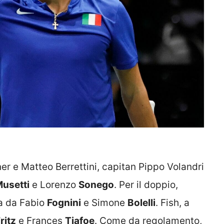
er e Matteo Berrettini, capitan Pippo Volandri
usetti
e Lorenzo
Sonego
. Per il doppio,
ta da Fabio
Fognini
e Simone
Bolelli
. Fish, a
ritz
e Frances
Tiafoe
. Come da regolamento,