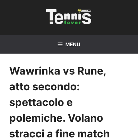
Vai
al
contenuto
MENU
Wawrinka vs Rune,
atto secondo:
spettacolo e
polemiche. Volano
stracci a fine match