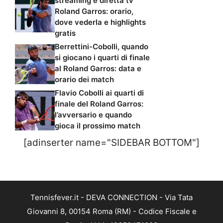
streaming e diretta tv
Roland Garros: orario,
dove vederla e highlights
gratis
Berrettini-Cobolli, quando
si giocano i quarti di finale
al Roland Garros: data e
orario dei match
Flavio Cobolli ai quarti di
finale del Roland Garros:
l’avversario e quando
gioca il prossimo match
[adinserter name="SIDEBAR BOTTOM"]
Tennisfever.it - DEVA CONNECTION - Via Tata
Giovanni 8, 00154 Roma (RM) - Codice Fiscale e