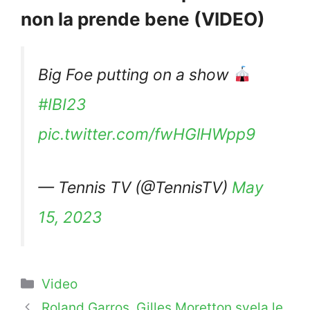
non la prende bene (VIDEO)
Big Foe putting on a show
#IBI23
pic.twitter.com/fwHGlHWpp9
— Tennis TV (@TennisTV)
May
15, 2023
Categorie
Video
Roland Garros, Gilles Moretton svela le