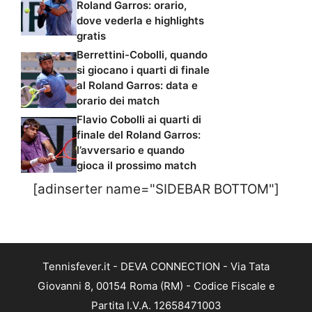
Roland Garros: orario,
dove vederla e highlights
gratis
Berrettini-Cobolli, quando
si giocano i quarti di finale
al Roland Garros: data e
orario dei match
Flavio Cobolli ai quarti di
finale del Roland Garros:
l’avversario e quando
gioca il prossimo match
[adinserter name="SIDEBAR BOTTOM"]
Tennisfever.it - DEVA CONNECTION - Via Tata
Giovanni 8, 00154 Roma (RM) - Codice Fiscale e
Partita I.V.A. 12658471003