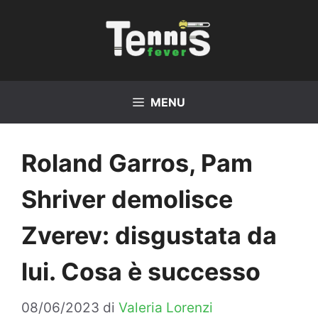
Vai
al
contenuto
MENU
Roland Garros, Pam
Shriver demolisce
Zverev: disgustata da
lui. Cosa è successo
08/06/2023
di
Valeria Lorenzi