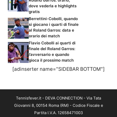
Roland Garros: orario,
dove vederla e highlights
gratis
Berrettini-Cobolli, quando
si giocano i quarti di finale
al Roland Garros: data e
orario dei match
Flavio Cobolli ai quarti di
finale del Roland Garros:
l’avversario e quando
gioca il prossimo match
[adinserter name="SIDEBAR BOTTOM"]
Tennisfever.it - DEVA CONNECTION - Via Tata
Giovanni 8, 00154 Roma (RM) - Codice Fiscale e
Partita I.V.A. 12658471003