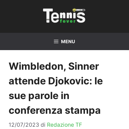
Vai
al
contenuto
MENU
Wimbledon, Sinner
attende Djokovic: le
sue parole in
conferenza stampa
12/07/2023
di
Redazione TF