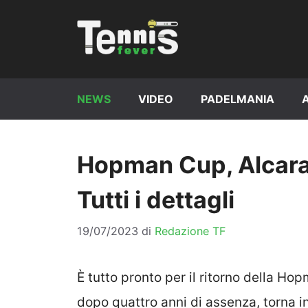
Vai
al
contenuto
NEWS
VIDEO
PADELMANIA
Hopman Cup, Alcaraz
Tutti i dettagli
19/07/2023
di
Redazione TF
È tutto pronto per il ritorno della H
dopo quattro anni di assenza, torna in