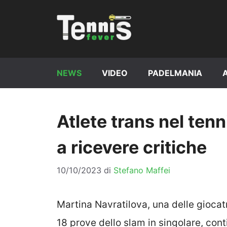
Vai
al
contenuto
NEWS
VIDEO
PADELMANIA
Atlete trans nel tenn
a ricevere critiche
10/10/2023
di
Stefano Maffei
Martina Navratilova, una delle giocatri
18 prove dello slam in singolare, con