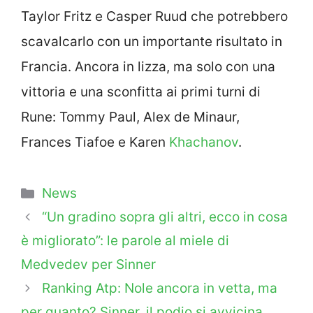
Taylor Fritz e Casper Ruud che potrebbero
scavalcarlo con un importante risultato in
Francia. Ancora in lizza, ma solo con una
vittoria e una sconfitta ai primi turni di
Rune: Tommy Paul, Alex de Minaur,
Frances Tiafoe e Karen
Khachanov
.
Categorie
News
“Un gradino sopra gli altri, ecco in cosa
è migliorato”: le parole al miele di
Medvedev per Sinner
Ranking Atp: Nole ancora in vetta, ma
per quanto? Sinner, il podio si avvicina.