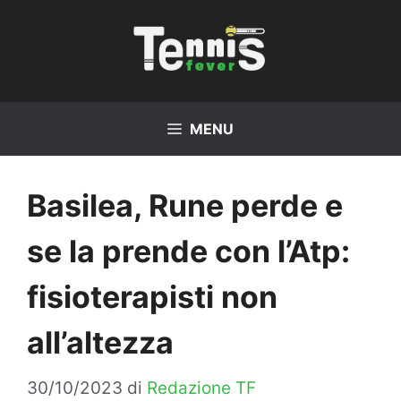
Vai
al
contenuto
MENU
Basilea, Rune perde e
se la prende con l’Atp:
fisioterapisti non
all’altezza
30/10/2023
di
Redazione TF