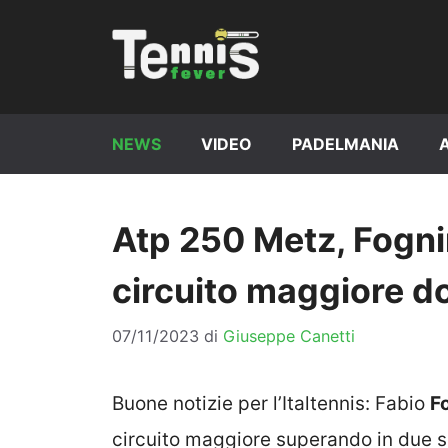
Vai
al
contenuto
NEWS
VIDEO
PADELMANIA
Atp 250 Metz, Fognin
circuito maggiore d
07/11/2023
di
Giuseppe Canetti
Buone notizie per l’Italtennis: Fabio
F
circuito maggiore superando in due 