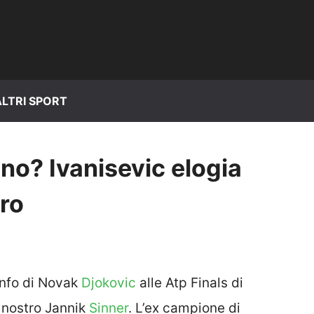
ALTRI SPORT
 no? Ivanisevic elogia
ro
ionfo di Novak
Djokovic
alle Atp Finals di
l nostro Jannik
Sinner
. L’ex campione di