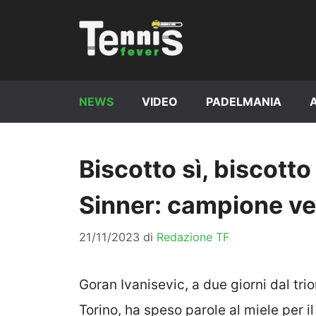
Vai
al
contenuto
NEWS
VIDEO
PADELMANIA
Biscotto sì, biscotto
Sinner: campione ve
21/11/2023
di
Redazione TF
Goran Ivanisevic, a due giorni dal tr
Torino, ha speso parole al miele per i