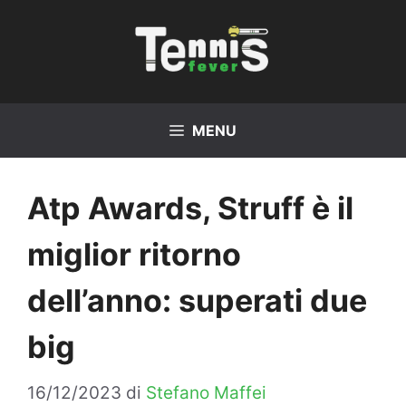
Vai
al
contenuto
MENU
Atp Awards, Struff è il
miglior ritorno
dell’anno: superati due
big
16/12/2023
di
Stefano Maffei