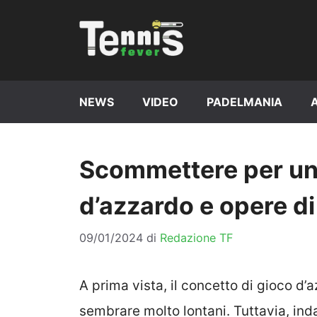
Vai
al
contenuto
NEWS
VIDEO
PADELMANIA
Scommettere per un
d’azzardo e opere di
09/01/2024
di
Redazione TF
A prima vista, il concetto di gioco d
sembrare molto lontani. Tuttavia, ind