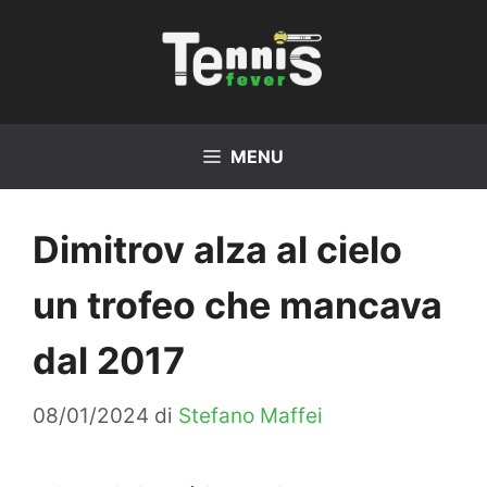
Vai
al
contenuto
MENU
Dimitrov alza al cielo
un trofeo che mancava
dal 2017
08/01/2024
di
Stefano Maffei