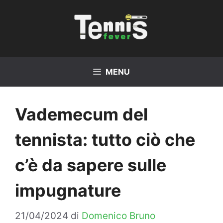
Vai
al
contenuto
MENU
Vademecum del
tennista: tutto ciò che
c’è da sapere sulle
impugnature
21/04/2024
di
Domenico Bruno