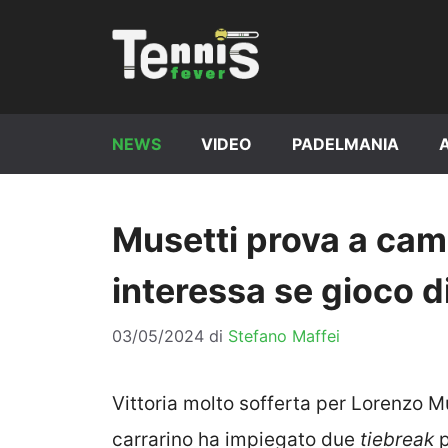
Vai
al
contenuto
NEWS
VIDEO
PADELMANIA
Musetti prova a cam
interessa se gioco 
03/05/2024
di
Stefano Maffei
Vittoria molto sofferta per Lorenzo Mu
carrarino ha impiegato due
tiebreak
p